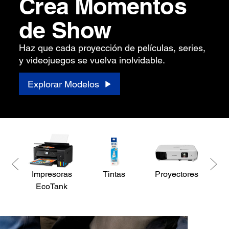
Crea Momentos
de Show
Haz que cada proyección de películas, series,
y videojuegos se vuelva inolvidable.
Explorar Modelos
Impresoras
Tintas
Proyectores
Es
EcoTank