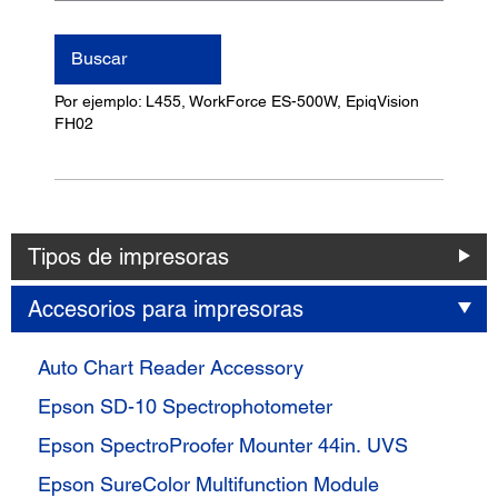
nombre
del
Buscar
producto
Por ejemplo: L455, WorkForce ES-500W, EpiqVision
FH02
Tipos de impresoras
Accesorios para impresoras
Auto Chart Reader Accessory
Epson SD-10 Spectrophotometer
Epson SpectroProofer Mounter 44in. UVS
Epson SureColor Multifunction Module