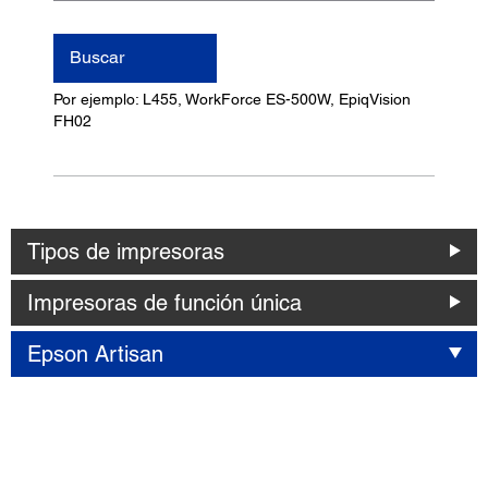
nombre
del
Buscar
producto
Por ejemplo: L455, WorkForce ES-500W, EpiqVision
FH02
Tipos de impresoras
Impresoras de función única
Epson Artisan