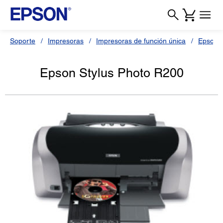
Soporte
Impresoras
Impresoras de función única
Epson S
Epson Stylus Photo R200