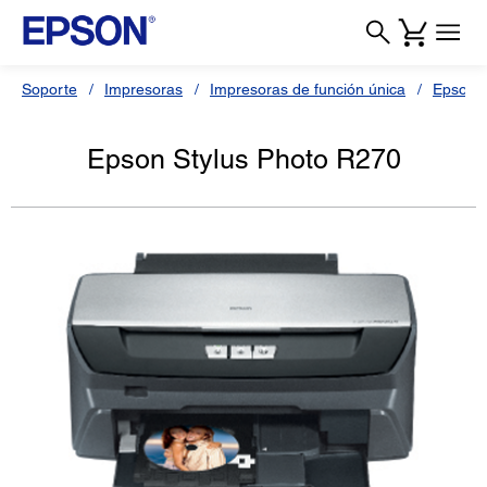
Soporte
Impresoras
Impresoras de función única
Epson S
Epson Stylus Photo R270