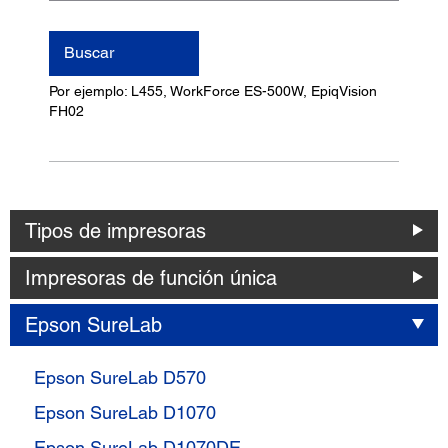
nombre
del
Buscar
producto
Por ejemplo: L455, WorkForce ES-500W, EpiqVision
FH02
Tipos de impresoras
Impresoras de función única
Epson SureLab
Epson SureLab D570
Epson SureLab D1070
Epson SureLab D1070DE