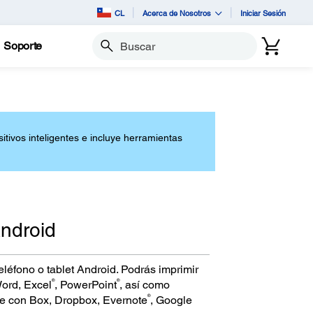
CL
Acerca de Nosotros
Iniciar Sesión
Soporte
Buscar
itivos inteligentes e incluye herramientas
Android
léfono o tablet Android. Podrás imprimir
®
®
Word, Excel
, PowerPoint
, así como
®
e con Box, Dropbox, Evernote
, Google