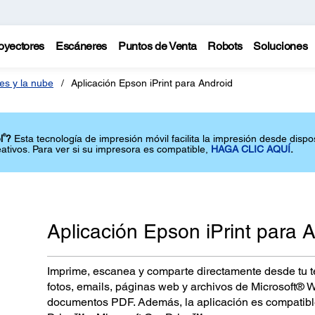
oyectores
Escáneres
Puntos de Venta
Robots
Soluciones
les y la nube
Aplicación Epson iPrint para Android
®
l
?
Esta tecnología de impresión móvil facilita la impresión desde dispos
ativos. Para ver si su impresora es compatible,
HAGA CLIC AQUÍ
.
Aplicación Epson iPrint para 
Imprime, escanea y comparte directamente desde tu te
fotos, emails, páginas web y archivos de Microsoft® 
documentos PDF. Además, la aplicación es compatibl