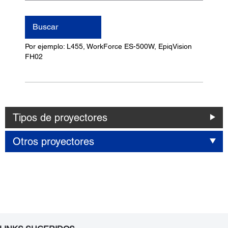
nombre
del
Buscar
producto
Por ejemplo: L455, WorkForce ES-500W, EpiqVision
FH02
Tipos de proyectores
Otros proyectores