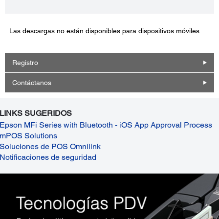
Las descargas no están disponibles para dispositivos móviles.
Registro
Contáctanos
LINKS SUGERIDOS
Epson MFi Series with Bluetooth - iOS App Approval Process
mPOS Solutions
Soluciones de POS Omnilink
Notificaciones de seguridad