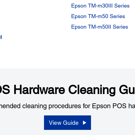
Epson TM-m30III Series
Epson TM-m50 Series
Epson TM-m50II Series
M
S Hardware Cleaning Gu
ended cleaning procedures for Epson POS ha
View Guide