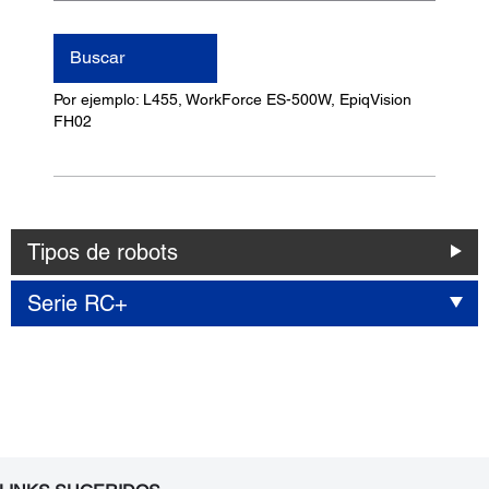
nombre
del
Buscar
producto
Por ejemplo: L455, WorkForce ES-500W, EpiqVision
FH02
Tipos de robots
Serie RC+