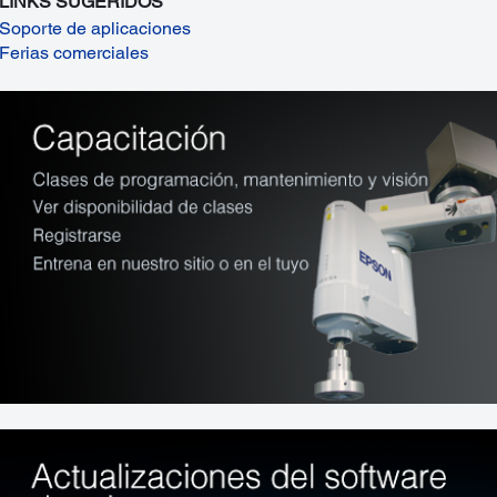
LINKS SUGERIDOS
Soporte de aplicaciones
Ferias comerciales