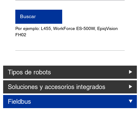
nombre
del
Buscar
producto
Por ejemplo: L455, WorkForce ES-500W, EpiqVision
FH02
Tipos de robots
Soluciones y accesorios integrados
Fieldbus