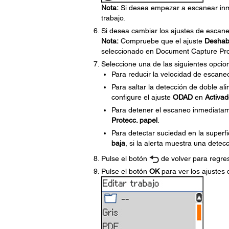
Nota:
Si desea empezar a escanear inm
trabajo.
Si desea cambiar los ajustes de escaneo
Nota:
Compruebe que el ajuste
Deshabi
seleccionado en Document Capture Pr
Seleccione una de las siguientes opcio
Para reducir la velocidad de escaneo
Para saltar la detección de doble al
configure el ajuste
ODAD
en
Activa
Para detener el escaneo inmediatame
Protecc. papel
.
Para detectar suciedad en la superfic
baja
, si la alerta muestra una detec
Pulse el botón
de volver para regres
Pulse el botón
OK
para ver los ajustes 