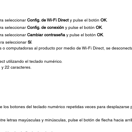
ara seleccionar
Config. de Wi-Fi Direct
y pulse el botón
OK
.
ara seleccionar
Config. de conexión
y pulse el botón
OK
.
ara seleccionar
Cambiar contraseña
y pulse el botón
OK
.
ara seleccionar
Sí
.
os o computadoras al producto por medio de Wi-Fi Direct, se desconect
ct utilizando el teclado numérico.
 y 22 caracteres.
lse los botones del teclado numérico repetidas veces para desplazarse 
re letras mayúsculas y minúsculas, pulse el botón de flecha hacia arri