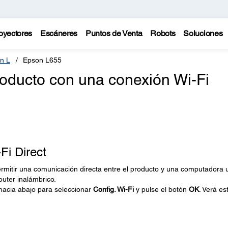
oyectores
Escáneres
Puntos de Venta
Robots
Soluciones
n L
Epson L655
oducto con una conexión Wi-Fi
Fi Direct
ermitir una comunicación directa entre el producto y una computadora 
outer inalámbrico.
 hacia abajo para seleccionar
Config. Wi-Fi
y pulse el botón
OK
. Verá es