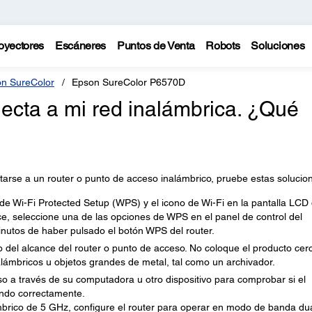
oyectores
Escáneres
Puntos de Venta
Robots
Soluciones
n SureColor
Epson SureColor P6570D
necta a mi red inalámbrica. ¿Qué
tarse a un router o punto de acceso inalámbrico, pruebe estas solucio
de Wi-Fi Protected Setup (WPS) y el icono de Wi-Fi en la pantalla LCD 
e, seleccione una de las opciones de WPS en el panel de control del
nutos de haber pulsado el botón WPS del router.
del alcance del router o punto de acceso. No coloque el producto cer
lámbricos u objetos grandes de metal, tal como un archivador.
so a través de su computadora u otro dispositivo para comprobar si el
ando correctamente.
ámbrico de 5 GHz, configure el router para operar en modo de banda du