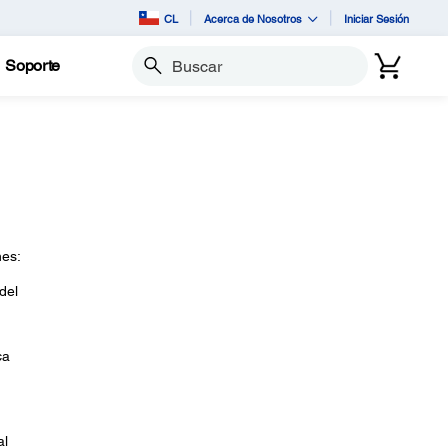
CL
Acerca de Nosotros
Iniciar Sesión
Soporte
Buscar
nes:
del
ca
al