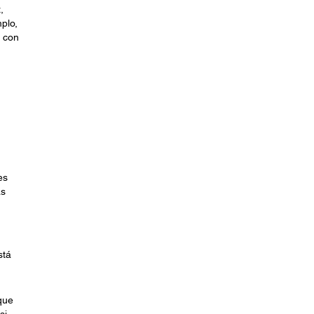
,
plo,
 con
es
as
stá
que