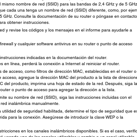
a el mismo nombre de red (SSID) para las bandas de 2,4 GHz y de 5 GHz
ue cada una tenga un nombre de red (SSID) diferente, como, por ejem
5 GHz. Consulte la documentación de su router o póngase en contacto
ara obtener instrucciones.
ed y revise los códigos y los mensajes en el informe para ayudarle a
firewall y cualquier software antivirus en su router o punto de acceso
s instrucciones indicadas en la documentación del router.
 en línea, perderá la conexión a Internet al reiniciar el router.
 de acceso, como filtros de dirección MAC, establecidas en el router o
e acceso, agregue la dirección MAC del producto a la lista de direccion
AC del producto, imprima una hoja de estado de la red. Después, siga l
outer o punto de acceso para agregar la dirección a la lista.
mite su nombre de red (SSID), siga las instrucciones incluidas con el
a red inalámbrica manualmente.
a utilidad de seguridad habilitada, determine el tipo de seguridad que e
rida para la conexión. Asegúrese de introducir la clave WEP o la
icciones en los canales inalámbricos disponibles. Si es el caso, verifi