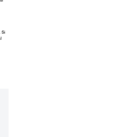
si
 Si
l