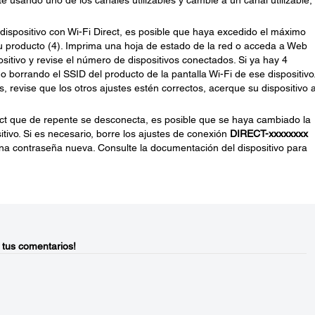
 usando uno de los canales utilizables y cambie a un canal utilizable, 
dispositivo con Wi-Fi Direct, es posible que haya excedido el máximo
u producto (4). Imprima una hoja de estado de la red o acceda a Web
itivo y revise el número de dispositivos conectados. Si ya hay 4
 borrando el SSID del producto de la pantalla Wi-Fi de ese dispositivo.
 revise que los otros ajustes estén correctos, acerque su dispositivo a
ect que de repente se desconecta, es posible que se haya cambiado la
itivo. Si es necesario, borre los ajustes de conexión
DIRECT-xxxxxxxx
 una contraseña nueva. Consulte la documentación del dispositivo para
 tus comentarios!