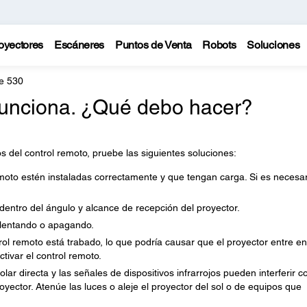
oyectores
Escáneres
Puntos de Venta
Robots
Soluciones
e 530
 funciona. ¿Qué debo hacer?
 del control remoto, pruebe las siguientes soluciones:
moto estén instaladas correctamente y que tengan carga. Si es necesar
dentro del ángulo y alcance de recepción del proyector.
alentando o apagando.
trol remoto está trabado, lo que podría causar que el proyector entre en
tivar el control remoto.
olar directa y las señales de dispositivos infrarrojos pueden interferir c
oyector. Atenúe las luces o aleje el proyector del sol o de equipos que