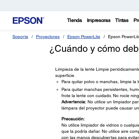
Tienda
Impresoras
Tintas
Pr
Soporte
Proyectores
Epson PowerLite
Epson PowerLit
¿Cuándo y cómo debo 
Limpieza de la lente Limpie periódicament
superficie.
Para quitar polvo o manchas, limpie la 
Para quitar manchas persistentes, hum
frote la lente con cuidado. No rocíe nin
Advertencia:
No utilice un limpiador par
lámpara del proyector puede causar un
Precaución:
No utilice limpiador de vidrios o cualqu
que la podría dañar. No utilice aire co
con las manos descubiertas para evitar d