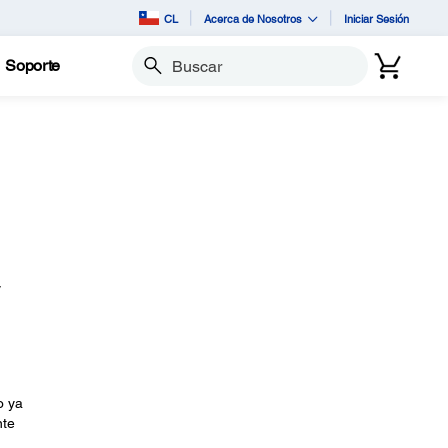
CL
Acerca de Nosotros
Iniciar Sesión
Soporte
Buscar
u
y
o ya
nte