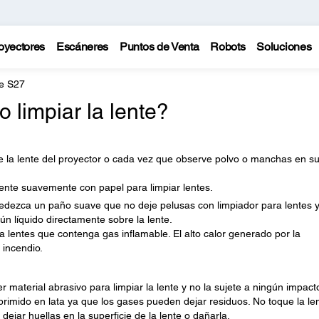
oyectores
Escáneres
Puntos de Venta
Robots
Soluciones
e S27
limpiar la lente?
e la lente del proyector o cada vez que observe polvo o manchas en s
lente suavemente con papel para limpiar lentes.
edezca un paño suave que no deje pelusas con limpiador para lentes 
gún líquido directamente sobre la lente.
a lentes que contenga gas inflamable. El alto calor generado por la
 incendio.
ier material abrasivo para limpiar la lente y no la sujete a ningún impact
mprimido en lata ya que los gases pueden dejar residuos. No toque la le
ejar huellas en la superficie de la lente o dañarla.