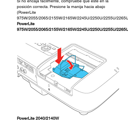
Si no encaja fácilmente, compruebe que esté en la
posición correcta. Presione la manija hacia abajo
(PowerLite
975W/2055/2065/2155W/2165W/2245U/2250U/2255U/2265U
PowerLite
975W/2055/2065/2155W/2165W/2245U/2250U/2255U/2265
PowerLite 2040/2140W