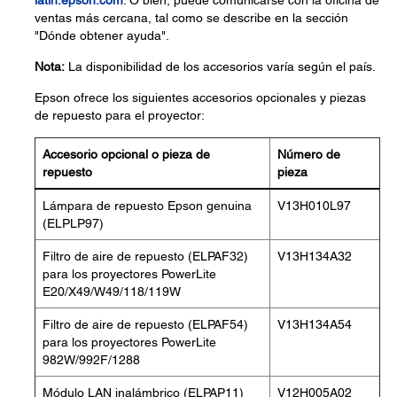
latin.epson.com
. O bien, puede comunicarse con la oficina de
ventas más cercana, tal como se describe en la sección
"Dónde obtener ayuda".
Nota:
La disponibilidad de los accesorios varía según el país.
Epson ofrece los siguientes accesorios opcionales y piezas
de repuesto para el proyector:
Accesorio opcional o pieza de
Número de
repuesto
pieza
Lámpara de repuesto Epson genuina
V13H010L97
(ELPLP97)
Filtro de aire de repuesto (ELPAF32)
V13H134A32
para los proyectores PowerLite
E20/X49/W49/118/119W
Filtro de aire de repuesto (ELPAF54)
V13H134A54
para los proyectores PowerLite
982W/992F/1288
Módulo LAN inalámbrico (ELPAP11)
V12H005A02