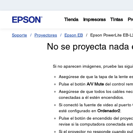
Tienda
Impresoras
Tintas
Pr
Soporte
Proyectores
Epson EB
Epson PowerLite EB-
No se proyecta nada 
Si no aparecen imágenes, pruebe las sigui
Asegúrese de que la tapa de la lente e
Pulse el botón
A/V Mute
del control re
Asegúrese de que todos los cables nece
conectadas a él estén encendidos.
Si conectó la fuente de video al puerto
esté configurado en
Ordenador2
.
Pulse el botón de encendido del proyec
revise si la computadora conectada est
Si el proyector no responde cuando puls