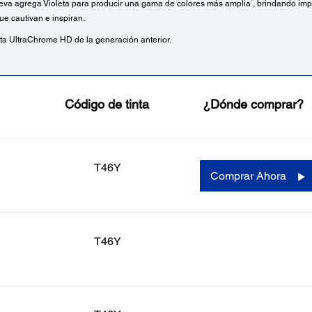
1
eva agrega Violeta para producir una gama de colores más amplia
, brindando imp
ue cautivan e inspiran.
inta UltraChrome HD de la generación anterior.
Código de tinta
¿Dónde comprar?
T46Y
Comprar Ahora
T46Y