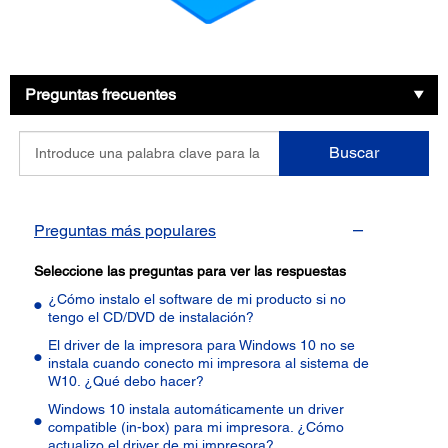
Preguntas frecuentes
Introduce
Buscar
una
palabra
clave
para
Preguntas más populares
la
pregunta
Seleccione las preguntas para ver las respuestas
¿Cómo instalo el software de mi producto si no
tengo el CD/DVD de instalación?
El driver de la impresora para Windows 10 no se
instala cuando conecto mi impresora al sistema de
W10. ¿Qué debo hacer?
Windows 10 instala automáticamente un driver
compatible (in-box) para mi impresora. ¿Cómo
actualizo el driver de mi impresora?