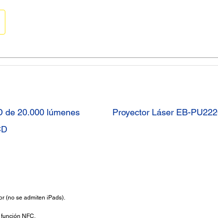
D de 20.000 lúmenes
Proyector Láser EB-PU22
CD
or (no se admiten iPads).
 función NFC.