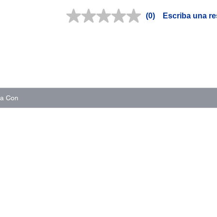
(0)
Escriba una r
Sin
puntuación.
Enlace
en
la
misma
página.
na Con