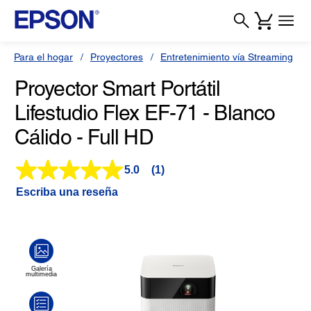
Para el hogar
Proyectores
Entretenimiento vía Streaming
Proyector Smart Portátil
Lifestudio Flex EF-71 - Blanco
Cálido - Full HD
5.0
(1)
Lea
1
Escriba una reseña
reseña.
Enlace
en
la
misma
página.