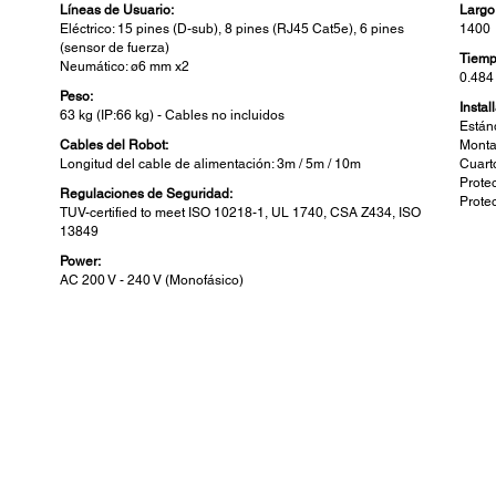
Líneas de Usuario:
Largo
Eléctrico: 15 pines (D-sub), 8 pines (RJ45 Cat5e), 6 pines
1400
(sensor de fuerza)
Tiemp
Neumático: ø6 mm x2
0.484
Peso:
Instal
63 kg (IP:66 kg) - Cables no incluidos
Están
Cables del Robot:
Monta
Longitud del cable de alimentación: 3m / 5m / 10m
Cuart
Prote
Regulaciones de Seguridad:
Prote
TUV-certified to meet ISO 10218-1, UL 1740, CSA Z434, ISO
13849
Power:
AC 200 V - 240 V (Monofásico)