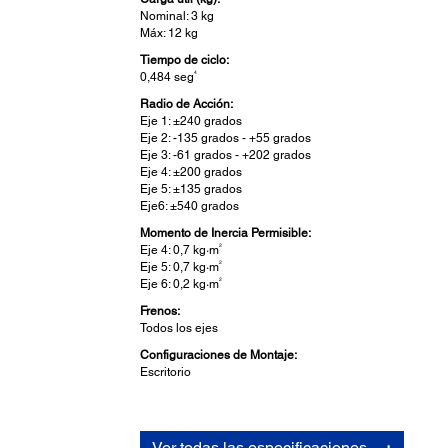
Nominal: 3 kg
Máx: 12 kg
Tiempo de ciclo:
4
0,484 seg
Radio de Acción:
Eje 1: ±240 grados
Eje 2: -135 grados - +55 grados
Eje 3: -61 grados - +202 grados
Eje 4: ±200 grados
Eje 5: ±135 grados
Eje6: ±540 grados
Momento de Inercia Permisible:
2
Eje 4: 0,7 kg·m
2
Eje 5: 0,7 kg·m
2
Eje 6: 0,2 kg·m
Frenos:
Todos los ejes
Configuraciones de Montaje:
Escritorio
Ver todas las especificaciones