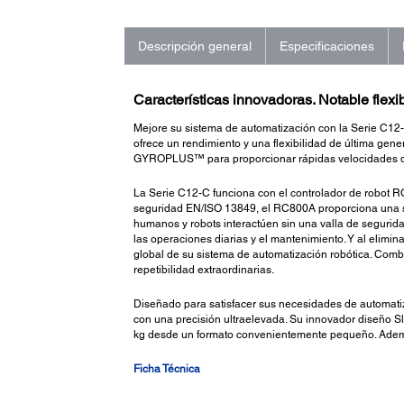
Descripción general
Especificaciones
Características innovadoras. Notable flexib
Mejore su sistema de automatización con la Serie C12
ofrece un rendimiento y una flexibilidad de última gen
GYROPLUS™ para proporcionar rápidas velocidades de
La Serie C12-C funciona con el controlador de robot R
seguridad EN/ISO 13849, el RC800A proporciona una su
humanos y robots interactúen sin una valla de segurida
las operaciones diarias y el mantenimiento. Y al elimi
global de su sistema de automatización robótica. Com
repetibilidad extraordinarias.
Diseñado para satisfacer sus necesidades de automatiz
con una precisión ultraelevada. Su innovador diseño Sl
kg desde un formato convenientemente pequeño. Además, 
Ficha Técnica