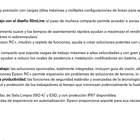
 y precisión con cargas útiles máximas y múltiples configuraciones de brazo para 
ajo con el diseño SlimLine:
el paso de muñeca compacto permite acceder a zonas de
vimiento suave y los tiempos de asentamiento rápidos ayudan a maximizar el rendi
1
bres ni sobreimpulsos
.
pson RC+, intuitivo y repleto de funciones, ayuda a crear soluciones potentes con 
 compacto que soporta cargas de trabajo máximas a altas velocidades y con gran p
ayudan a reducir los costes de asistencia e instalación: codificadores sin batería
abajo:
las soluciones opcionales, totalmente integradas, incluyen guía de visión, a
ciones Epson RC+ permite expansión sin problemas de soluciones de terceros, lo q
a productividad:
las funciones de seguridad estándar y avanzadas de la tecnologí
 y protección de los trabajadores al tiempo que minimizan potencialmente la huella
2
r, de Sala Limpia (ISO 4)
y ESD, y con protección IP67 disponibles.
das de experiencia en automatización, Epson proporciona soporte para sus neces