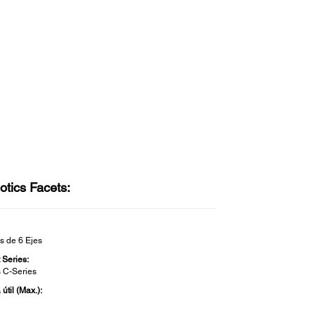
otics Facets:
s de 6 Ejes
 Series:
s C-Series
útil (Max.):