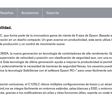
Reseñas
Accesorios
Soporte
ilidad.
-C, que forma parte de la innovadora gama de robots de 6 ejes de Epson. Basada e
eración en un diseño compacto. Un gran avance en productividad, esta serie utiliz
 producción y un control de movimiento suave.
C800A, la nueva generación en tecnología de controladores de alto rendimiento. G
pervisión de velocidad y posición con clasificación de seguridad que, con una e
d. Esta tecnología de última generación ayuda a mejorar la productividad al permi
nar potencialmente la necesidad de barreras de seguridad físicas, los usuarios pue
®
bina la tecnología SafeSense con el software Epson RC+
para crear fácilmente sol
ación exclusivas, el C12XLC ofrece múltiples configuraciones de brazo y un alcan
imLine se integra fácilmente en entornos estándar, salas blancas y ESD, o entorno
gracias a los codificadores sin pilas y otras funciones útiles, soporta un coste 