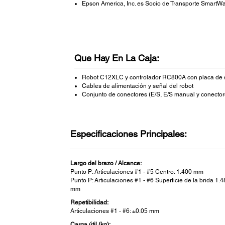
Epson America, Inc. es Socio de Transporte SmartW
Que Hay En La Caja:
Robot C12XLC y controlador RC800A con placa de 
Cables de alimentación y señal del robot
Conjunto de conectores (E/S, E/S manual y conectore
Especificaciones Principales:
Largo del brazo / Alcance:
Punto P: Articulaciones #1 - #5 Centro: 1.400 mm
Punto P: Articulaciones #1 - #6 Superficie de la brida 1.
mm
Repetibilidad:
Articulaciones #1 - #6: ±0.05 mm
Carga útil (kg):