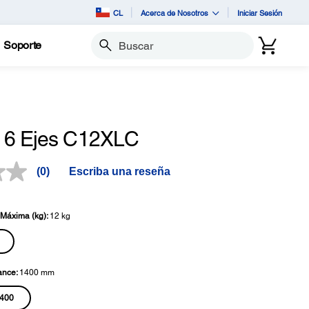
CL
Acerca de Nosotros
Iniciar Sesión
Soporte
Buscar
 6 Ejes C12XLC
(0)
Escriba una reseña
Sin
puntuación.
Enlace
en
Máxima (kg):
12 kg
la
misma
página.
ance:
1400 mm
400