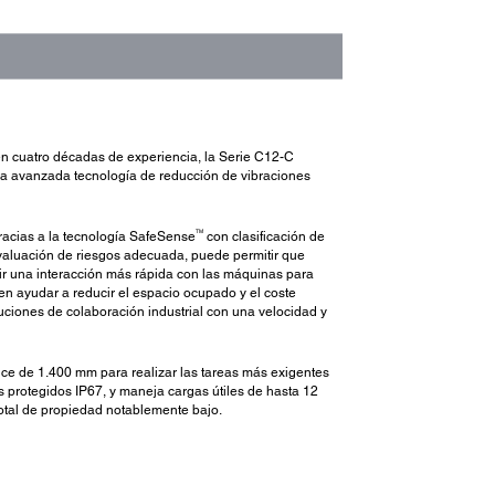
n cuatro décadas de experiencia, la Serie C12-C
a la avanzada tecnología de reducción de vibraciones
TM
racias a la tecnología SafeSense
con clasificación de
valuación de riesgos adecuada, puede permitir que
tir una interacción más rápida con las máquinas para
den ayudar a reducir el espacio ocupado y el coste
uciones de colaboración industrial con una velocidad y
ce de 1.400 mm para realizar las tareas más exigentes
s protegidos IP67, y maneja cargas útiles de hasta 12
total de propiedad notablemente bajo.