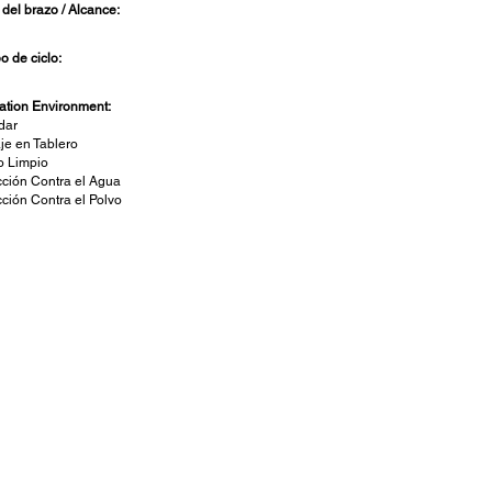
 del brazo / Alcance:
o de ciclo:
lation Environment:
dar
je en Tablero
o Limpio
cción Contra el Agua
cción Contra el Polvo