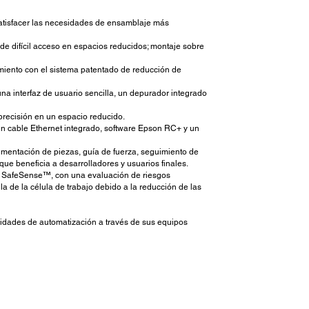
satisfacer las necesidades de ensamblaje más
 difícil acceso en espacios reducidos; montaje sobre
miento con el sistema patentado de reducción de
una interfaz de usuario sencilla, un depurador integrado
recisión en un espacio reducido.
, un cable Ethernet integrado, software Epson RC+ y un
limentación de piezas, guía de fuerza, seguimiento de
ue beneficia a desarrolladores y usuarios finales.
a SafeSense™, con una evaluación de riesgos
 de la célula de trabajo debido a la reducción de las
idades de automatización a través de sus equipos