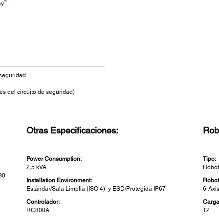
®3
ay
.
seguridad
s del circuito de seguridad)
Otras Especificaciones:
Rob
Power Consumption:
Tipo:
2,5 kVA
Robot
480
Installation Environment:
Robot
2
Estándar/Sala Limplia (ISO 4)
y ESD/Protegida IP67
6-Axi
Controlador:
Carga 
RC800A
12