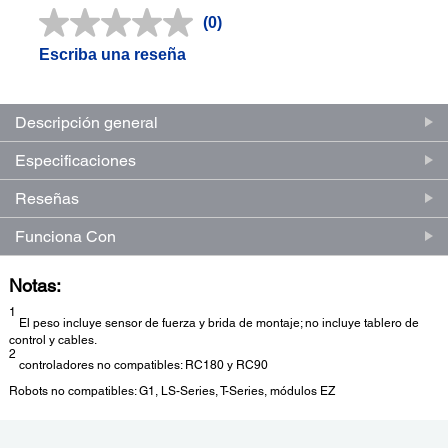
(0)
Sin
puntuación.
Escriba una reseña
Enlace
en
la
misma
Descripción general
página.
Especificaciones
Reseñas
Funciona Con
Notas:
1
El peso incluye sensor de fuerza y brida de montaje; no incluye tablero de
control y cables.
2
controladores no compatibles: RC180 y RC90
Robots no compatibles: G1, LS-Series, T-Series, módulos EZ