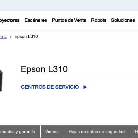
oyectores
Escáneres
Puntos de Venta
Robots
Soluciones
n L
Epson L310
Epson L310
CENTROS DE SERVICIO
nuales y garantía
Videos
Hojas de datos de seguridad
R