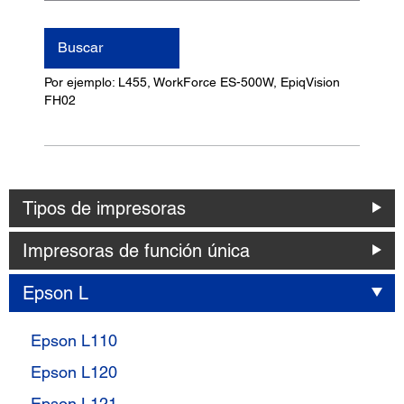
nombre
del
Buscar
producto
Por ejemplo: L455, WorkForce ES-500W, EpiqVision
FH02
Tipos de impresoras
Impresoras de función única
Epson L
Epson L110
Epson L120
Epson L121