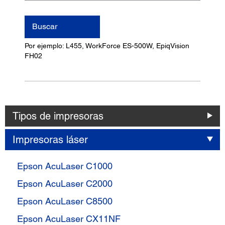
nombre
del
Buscar
producto
Por ejemplo: L455, WorkForce ES-500W, EpiqVision
FH02
Tipos de impresoras
Impresoras láser
Epson AcuLaser C1000
Epson AcuLaser C2000
Epson AcuLaser C8500
Epson AcuLaser CX11NF