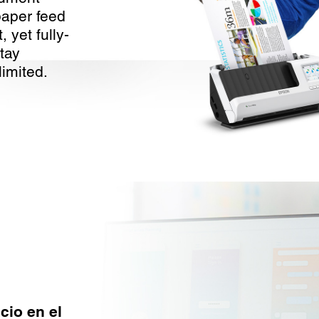
paper feed
 yet fully-
tay
imited.
cio en el