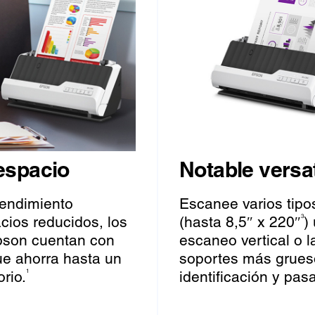
espacio
Notable versat
rendimiento
Escanee varios tip
cios reducidos, los
(hasta 8,5″ x 220″
)
3
pson cuentan con
escaneo vertical o l
ue ahorra hasta un
soportes más grueso
rio.
identificación y pas
1