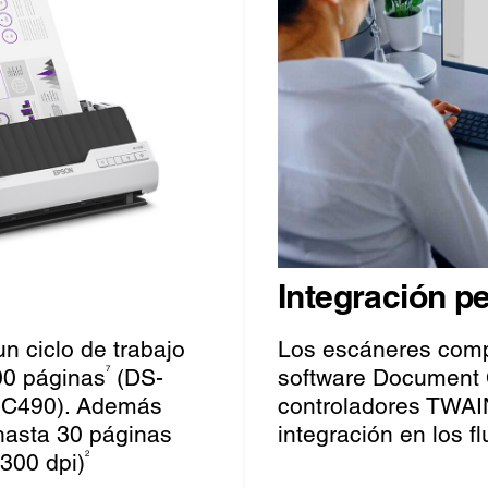
Integración pe
n ciclo de trabajo
Los escáneres comp
00 páginas
(DS-
software Document 
7
C490). Además
controladores TWAIN
hasta 30 páginas
integración en los fl
300 dpi)
2