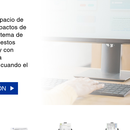
spacio de
pactos de
stema de
 estos
y con
a
 cuando el
ÓN