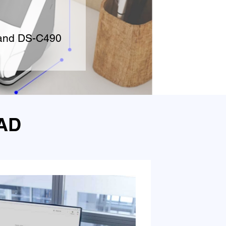
W and DS-C490
AD