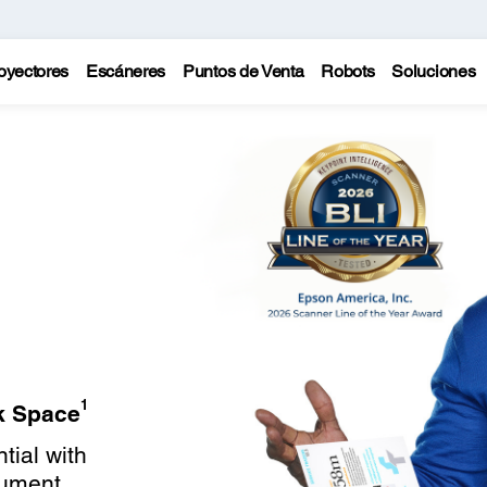
oyectores
Escáneres
Puntos de Venta
Robots
Soluciones
1
k Space
tial with
cument