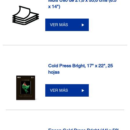
Multi Uso de 21,6 x 35,6 cms (8.5"
x 14")
VER MÁS
Cold Press Bright, 17" x 22", 25
hojas
VER MÁS