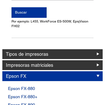
nombre
del
Buscar
producto
Por ejemplo: L455, WorkForce ES-500W, EpiqVision
FH02
Tipos de impresoras
Impresoras matriciales
Epson FX
Epson FX-880
Epson FX-880+
Epson FX-890